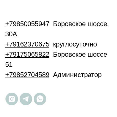
+7985
0055947 Боровское шоссе,
30А
+79162370675
круглосуточно
+79175065822
Боровское шоссе
51
+79852704589
Администратор