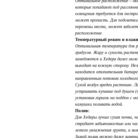
Оптимальное расположение – окн
которые попадают под рассеянный
освещения требуется для пестро
может пропасть. Для подсветки 
перемены места, может заболеть
расположение.
Температурный режим и влажн
Оптимальная температура для ра
градусов. Жару и сухость расте
замедляется и Хедера даже может
выходит на южную сторону. Неж
находится отопительная батарея
направленным потоком холодного 
Сухой воздух вреден растению. 
устраивать купание под душем 
установив горшок на поддон с м
камушки поливать водой
.
Полив:
Для Хедеры лучше сухая почва, 
страдает забывчивостью или ча
легкого увлажнения грунта, а зим
Зимой полив можно даже заменит