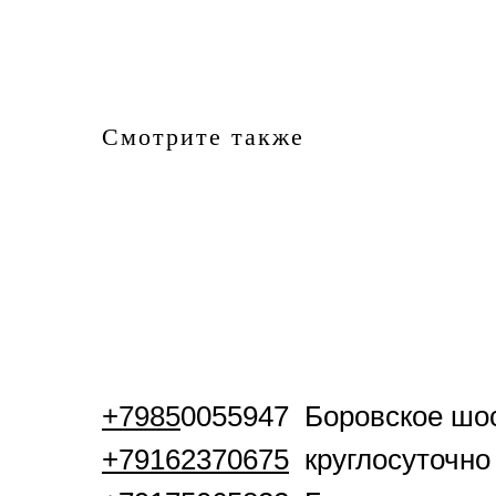
Смотрите также
+7985
0055947 Боровское шос
+79162370675
круглосуточно