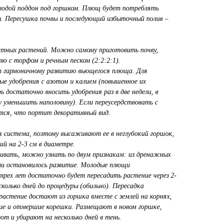
 водой поддон под горшком. Плющ будет потреблять
ы. Пересушка почвы и последующий избыточный полив –
атных растений. Можно самому приготовить почву,
ю с торфом и речным песком (2:2:2:1).
т гармоничному развитию вьющегося плюща. Для
ые удобрения с азотом и калием (повышенное их
 достаточно вносить удобрения раз в две недели, в
зу уменьшить наполовину). Если переусердствовать с
тся, что портит декоративный вид.
я система, поэтому высаживают ее в неглубокий горшок,
ий на 2-3 см в диаметре.
ивать, можно узнать по двум признакам: из дренажных
ли остановилось развитие. Молодые плющи
рех лет достаточно будет пересадить растение через 2-
сколько дней до процедуры (обильно). Пересадка
растение достают из горшка вместе с землей на корнях,
е и отмершие корешки. Размещают в новом горшке,
т и убирают на несколько дней в тень.