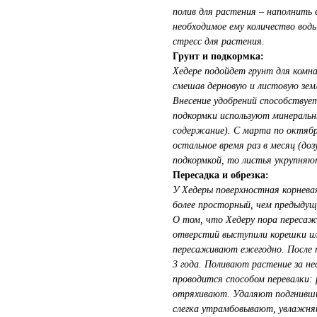
полив для растения – наполнить
необходимое ему количество вод
стресс для растения.
Грунт и подкормка:
Хедере подойдет грунт для комн
смешав дерновую и листовую земл
Внесение удобрений способствуе
подкормки используют минеральн
содержание). С марта по октябрь
остальное время раз в месяц (до
подкормкой, то листья укрупняю
Пересадка и обрезка:
У Хедеры поверхностная корнева
более просторный, чем предыдущ
О том, что Хедеру пора пересаж
отверстий выступили корешки и
пересаживают ежегодно. После т
3 года. Поливают растение за не
проводится способом перевалки: 
отряхивают. Удаляют подгнивши
слегка утрамбовывают, увлажняю