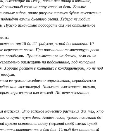
а, выходящие на север, полка или шкаф в комнате,
 солнечный свет на пару часов за день. Больше
листных видов, иначе рисунок листьев будет тускнеть и
подойдут лампы дневного света. Хедера не любит
. Нужно изначально подобрать для нее оптимальное
ость:
стения от 18 до 22 градусов, зимой достаточно 10
ние переносит плохо. При повышении температуры рост
 погибнуть. Лучше вынести ее на балкон, если он не
елательно размещать на подоконнике, под которым
. Хорошо растет в комнатах с кондиционером, но не под
воздуха.
Летом ее нужно ежедневно опрыскивать, периодически
(небольшие экземпляры). Повысить влажность можно,
окрым керамзитом или галькой. По мере высыхания
чем влажная. Это важное качество растения для тех, кто
сто отсутствует дома. Летом плющ нужно поливать до
ой нужно оставлять почву (верхний слой) слегка сухой.
ь опрыскиванием раз в два дня. Самый благоприятный