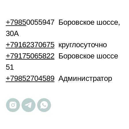
+7985
0055947 Боровское шоссе,
30А
+79162370675
круглосуточно
+79175065822
Боровское шоссе
51
+79852704589
Администратор