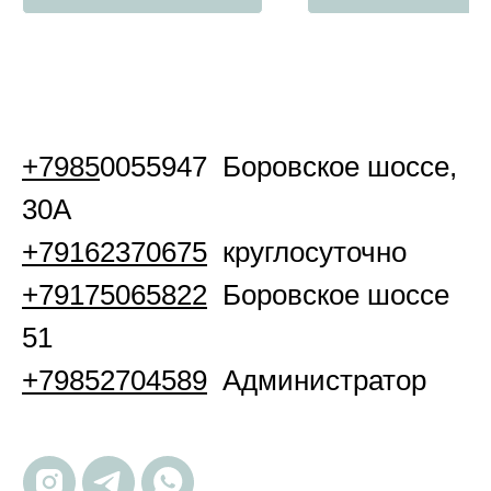
+7985
0055947 Боровское шоссе,
30А
+79162370675
круглосуточно
+79175065822
Боровское шоссе
51
+79852704589
Администратор