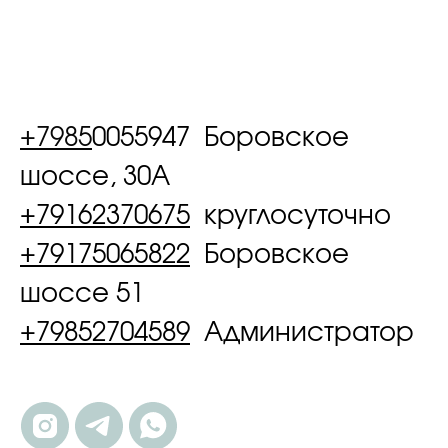
+7985
0055947 Боровское
шоссе, 30А
+79162370675
круглосуточно
+79175065822
Боровское
шоссе 51
+79852704589
Администратор