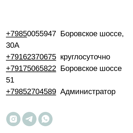
+7985
0055947 Боровское шоссе,
30А
+79162370675
круглосуточно
+79175065822
Боровское шоссе
51
+79852704589
Администратор