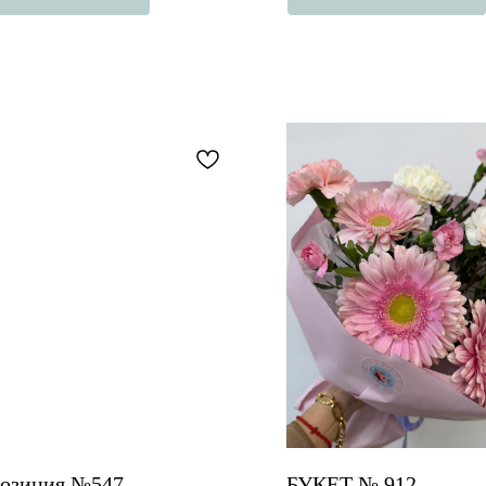
озиция №547
БУКЕТ № 912