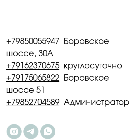
+7985
0055947 Боровское
шоссе, 30А
+79162370675
круглосуточно
+79175065822
Боровское
шоссе 51
+79852704589
Администратор